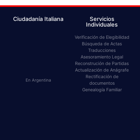
Ciudadanía Italiana
Servicios
Individuales
Verificación de Elegibilidad​
Búsqueda de Actas​
Traducciones​
Asesoramiento Legal​
Reconstrución de Partidas​
Actualización de Anágrafe
Rectificación de
En Argentina
documentos​
Genealogía Familiar​