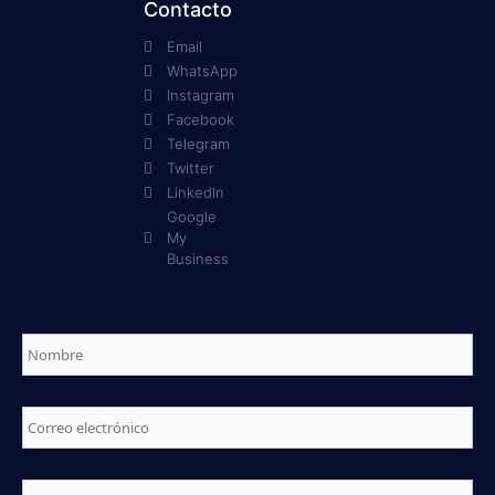
Contacto
Email
WhatsApp
Instagram
Facebook
Telegram
Twitter
LinkedIn
Google
My
Business
Nombre
*
Correo
electrónico
*
Telefono
*