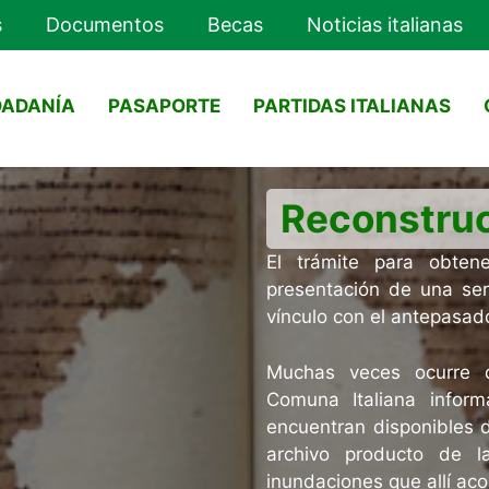
s
Documentos
Becas
Noticias italianas
DADANÍA
PASAPORTE
PARTIDAS ITALIANAS
Reconstruc
El trámite para obtene
presentación de una se
vínculo con el antepasado
Muchas veces ocurre qu
Comuna Italiana infor
encuentran disponibles d
archivo producto de la
inundaciones que allí aco