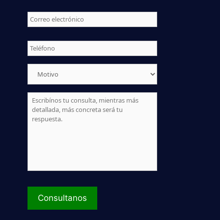
Correo
electrónico
*
Telefono
*
Motivo
*
Mensaje
*