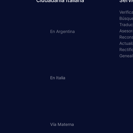
Ciudadanía Italiana
Servi
Verific
Búsque
Traduc
Asesor
En Argentina
Recons
Actual
Rectif
Genealo
En Italia
Vía Materna