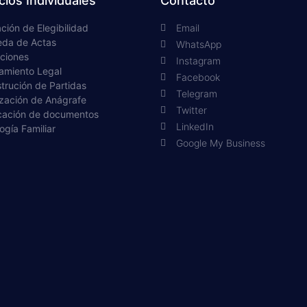
cios Individuales
Contacto
ación de Elegibilidad​
Email
da de Actas​
WhatsApp
ciones​
Instagram
amiento Legal​
Facebook
trución de Partidas​
Telegram
ización de Anágrafe
Twitter
icación de documentos​
LinkedIn
gía Familiar​
Google My Business