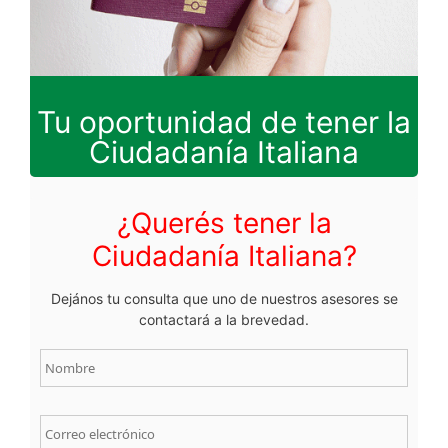
Tu oportunidad de tener la
Ciudadanía Italiana
¿Querés tener la
Ciudadanía Italiana?
Dejános tu consulta que uno de nuestros asesores se
contactará a la brevedad.
N
o
m
b
r
C
e
o
*
r