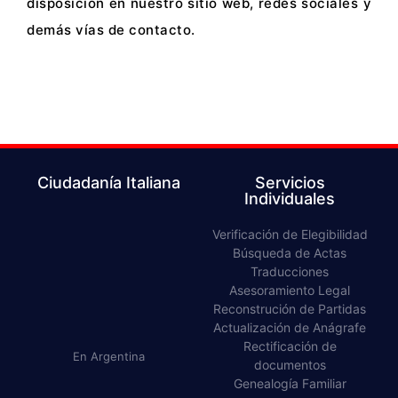
disposición en nuestro sitio web, redes sociales y
demás vías de contacto.
Ciudadanía Italiana
Servicios
Individuales
Verificación de Elegibilidad​
Búsqueda de Actas​
Traducciones​
Asesoramiento Legal​
Reconstrución de Partidas​
Actualización de Anágrafe
Rectificación de
En Argentina
documentos​
Genealogía Familiar​