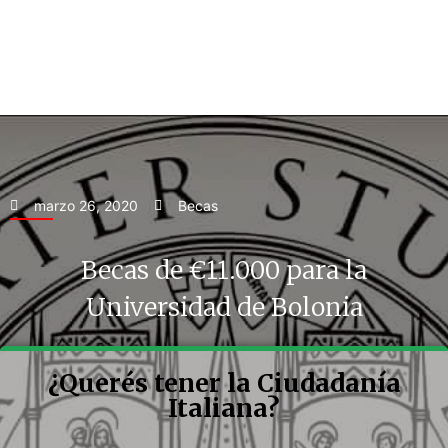
marzo 26, 2020
Becas
Becas de €11.000 para la
Universidad de Bolonia
¿Querés tener la Ciudadanía
Italiana?
N